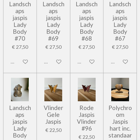
Landsch
Landsch
Landsch
Landsch
aps
aps
aps
aps
jaspis
jaspis
jaspis
jaspis
Lady
Lady
Lady
Lady
Body
Body
Body
Body
#70
#69
#68
#67
€ 27,50
€ 27,50
€ 27,50
€ 27,50
In winkelwagen
In winkelwagen
In winkelwagen
In winkelwag
Landsch
Vlinder
Rode
Polychro
aps
Gele
Jaspis
om
jaspis
Jaspis
Vlinder
Jaspis
Lady
#96
hart inc.
€ 22,50
Body
standaar
€ 22,50