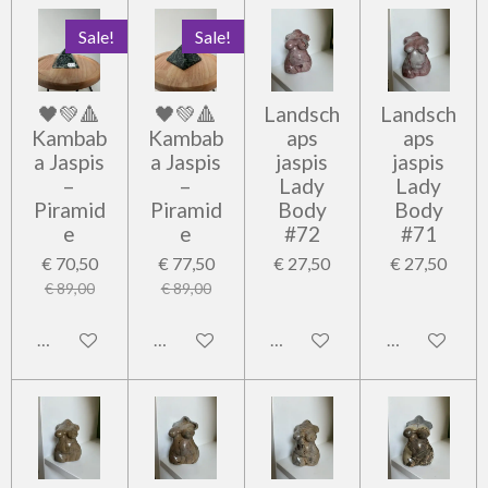
Sale!
Sale!
🖤💚🔺
🖤💚🔺
Landsch
Landsch
Kambab
Kambab
aps
aps
a Jaspis
a Jaspis
jaspis
jaspis
–
–
Lady
Lady
Piramid
Piramid
Body
Body
e
e
#72
#71
€ 70,50
€ 77,50
€ 27,50
€ 27,50
€ 89,00
€ 89,00
In winkelwagen
In winkelwagen
In winkelwagen
In winkelwag