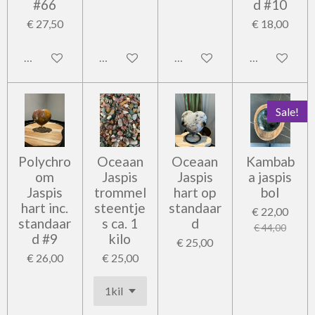
#66
d #10
€ 27,50
€ 18,00
In winkelwagen
In winkelwagen
In winkelwagen
In winkelwag
Sale!
Polychro
Oceaan
Oceaan
Kambab
om
Jaspis
Jaspis
a jaspis
Jaspis
trommel
hart op
bol
hart inc.
steentje
standaar
€ 22,00
standaar
s ca. 1
d
€ 44,00
d #9
kilo
€ 25,00
€ 26,00
€ 25,00