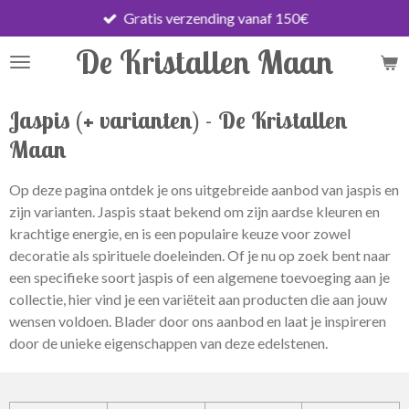
Gratis verzending vanaf 150€
Ga
direct
De Kristallen Maan
naar
de
hoofdinhoud
Jaspis (+ varianten) - De Kristallen
Maan
Op deze pagina ontdek je ons uitgebreide aanbod van jaspis en
zijn varianten. Jaspis staat bekend om zijn aardse kleuren en
krachtige energie, en is een populaire keuze voor zowel
decoratie als spirituele doeleinden. Of je nu op zoek bent naar
een specifieke soort jaspis of een algemene toevoeging aan je
collectie, hier vind je een variëteit aan producten die aan jouw
wensen voldoen. Blader door ons aanbod en laat je inspireren
door de unieke eigenschappen van deze edelstenen.