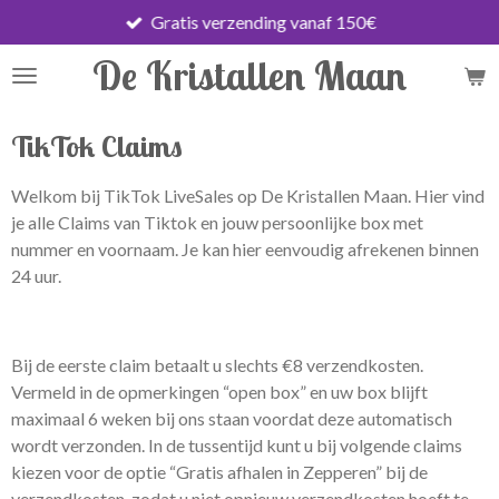
Gratis verzending vanaf 150€
Ga
direct
De Kristallen Maan
naar
de
hoofdinhoud
TikTok Claims
Welkom bij TikTok LiveSales op De Kristallen Maan. Hier vind
je alle Claims van Tiktok en jouw persoonlijke box met
nummer en voornaam. Je kan hier eenvoudig afrekenen binnen
24 uur.
Bij de eerste claim betaalt u slechts €8 verzendkosten.
Vermeld in de opmerkingen “open box” en uw box blijft
maximaal 6 weken bij ons staan voordat deze automatisch
wordt verzonden. In de tussentijd kunt u bij volgende claims
kiezen voor de optie “Gratis afhalen in Zepperen” bij de
verzendkosten, zodat u niet opnieuw verzendkosten hoeft te