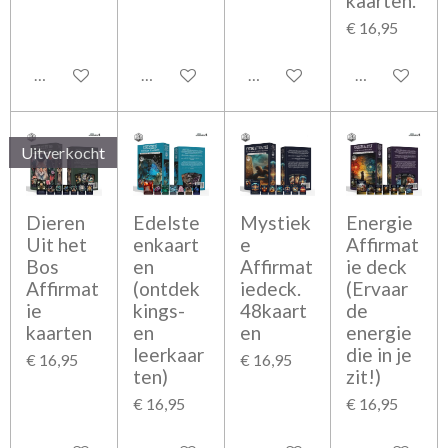
kaarten.
€ 16,95
In winkelwagen
Houd mij op de hoogte
In winkelwagen
In winkelwag
Uitverkocht
Dieren
Edelste
Mystiek
Energie
Uit het
enkaart
e
Affirmat
Bos
en
Affirmat
ie deck
Affirmat
(ontdek
iedeck.
(Ervaar
ie
kings-
48kaart
de
kaarten
en
en
energie
leerkaar
die in je
€ 16,95
€ 16,95
ten)
zit!)
€ 16,95
€ 16,95