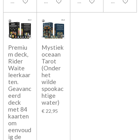
Houd mij op de hoogte
In winkelwagen
In winkelwagen
In winkelwag
Premiu
Mystiek
m deck,
oceaan
Rider
Tarot
Waite
(Onder
leerkaar
het
ten.
wilde
Geavanc
spookac
eerd
htige
deck
water)
met 84
€ 22,95
kaarten
om
eenvoud
ig de