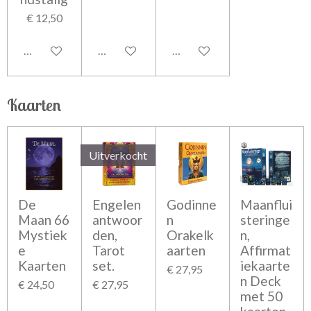
€ 12,50
In winkelwagen
In winkelwagen
In winkelwagen
Kaarten
Uitverkocht
De
Engelen
Godinne
Maanflui
Maan 66
antwoor
n
steringe
Mystiek
den,
Orakelk
n,
e
Tarot
aarten
Affirmat
Kaarten
set.
iekaarte
€ 27,95
n Deck
€ 24,50
€ 27,95
met 50