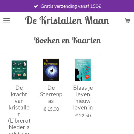
Gratis verzending vanaf 150€
Ga
direct
De Kristallen Maan
naar
de
hoofdinhoud
Boeken en Kaarten
De
De
Blaas je
kracht
Sterrenp
leven
van
as
nieuw
kristalle
leven in
€ 15,00
n
€ 22,50
(Librero)
Nederla
ndstalig