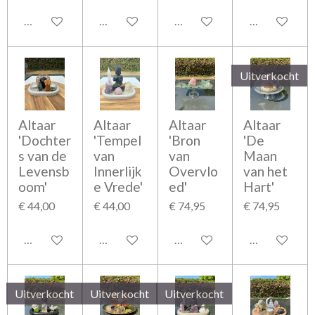
In winkelwagen
In winkelwagen
Houd mij op de hoogte
In winkelwag
Uitverkocht
Altaar
Altaar
Altaar
Altaar
'Dochter
'Tempel
'Bron
'De
s van de
van
van
Maan
Levensb
Innerlijk
Overvlo
van het
oom'
e Vrede'
ed'
Hart'
€ 44,00
€ 44,00
€ 74,95
€ 74,95
In winkelwagen
In winkelwagen
In winkelwagen
Houd mij op 
Uitverkocht
Uitverkocht
Uitverkocht