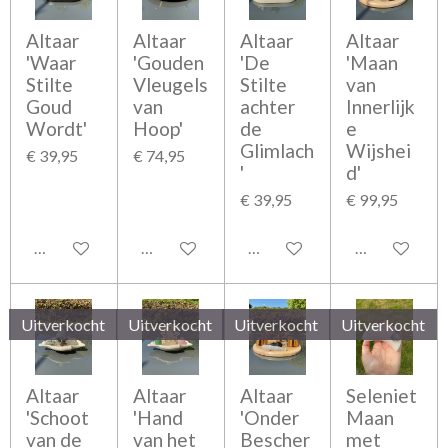
Altaar
Altaar
Altaar
Altaar
'Waar
'Gouden
'De
'Maan
Stilte
Vleugels
Stilte
van
Goud
van
achter
Innerlijk
Wordt'
Hoop'
de
e
Glimlach
Wijshei
€ 39,95
€ 74,95
'
d'
€ 39,95
€ 99,95
Houd mij op de hoogte
Houd mij op de hoogte
Houd mij op de hoogte
In winkelwag
Uitverkocht
Uitverkocht
Uitverkocht
Uitverkocht
Altaar
Altaar
Altaar
Seleniet
'Schoot
'Hand
'Onder
Maan
van de
van het
Bescher
met