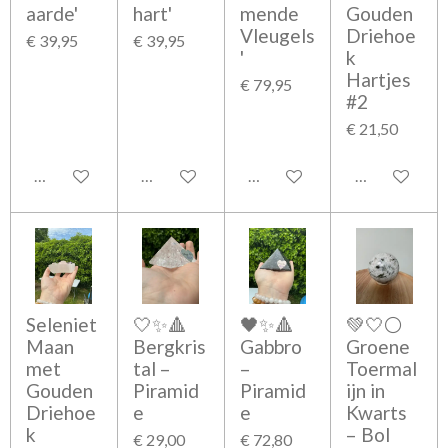
aarde'
hart'
mende
Gouden
Vleugels
Driehoe
€ 39,95
€ 39,95
'
k
Hartjes
€ 79,95
#2
€ 21,50
Houd mij op de hoogte
Houd mij op de hoogte
Houd mij op de hoogte
Houd mij op 
Seleniet
🤍✨🔺
🖤✨🔺
💚🤍⚪
Maan
Bergkris
Gabbro
Groene
met
tal –
–
Toermal
Gouden
Piramid
Piramid
ijn in
Driehoe
e
e
Kwarts
k
– Bol
€ 29,00
€ 72,80