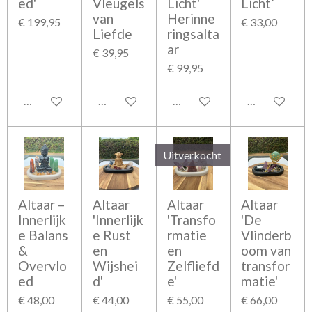
ed'
Vleugels
Licht'
Licht’
van
Herinne
€ 199,95
€ 33,00
Liefde
ringsalta
ar
€ 39,95
€ 99,95
Houd mij op de hoogte
In winkelwagen
Houd mij op de hoogte
In winkelwag
Uitverkocht
Altaar –
Altaar
Altaar
Altaar
Innerlijk
'Innerlijk
'Transfo
'De
e Balans
e Rust
rmatie
Vlinderb
&
en
en
oom van
Overvlo
Wijshei
Zelfliefd
transfor
ed
d'
e'
matie'
€ 48,00
€ 44,00
€ 55,00
€ 66,00