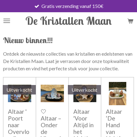
Gratis verzending vanaf 150€
Ga
direct
De Kristallen Maan
naar
de
hoofdinhoud
Nieuw binnen!!!
Ontdek de nieuwste collecties van kristallen en edelstenen van
De Kristallen Maan. Laat je verrassen door onze topkwaliteit
producten en vind het perfecte stuk voor jouw collectie.
Uitverkocht
Uitverkocht
Altaar '
🤍
Altaar
Altaar
Poort
Altaar –
'Voor
‘De
naar
Onder
Altijd in
Hand
Overvlo
de
het
van