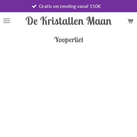
Gratis verzending vanaf 150€
Ga
direct
De Kristallen Maan
naar
de
hoofdinhoud
Yooperliet