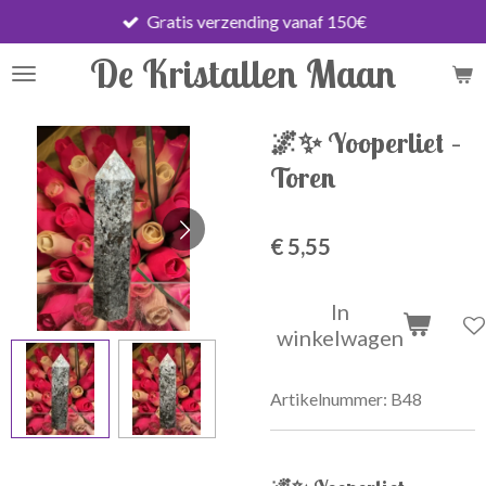
Gratis verzending vanaf 150€
Ga
direct
De Kristallen Maan
naar
de
hoofdinhoud
🌌✨ Yooperliet –
Toren
€ 5,55
In
winkelwagen
Artikelnummer:
B48