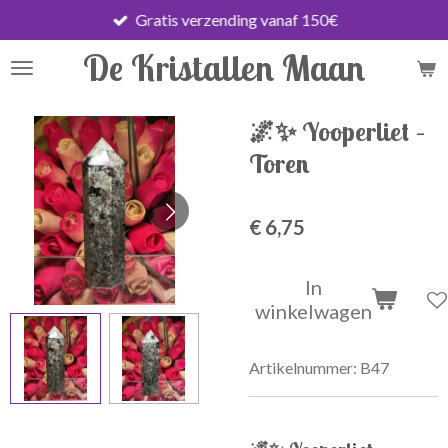
Gratis verzending vanaf 150€
Ga
direct
De Kristallen Maan
naar
de
hoofdinhoud
🌌✨ Yooperliet –
Toren
€ 6,75
In
winkelwagen
Artikelnummer:
B47