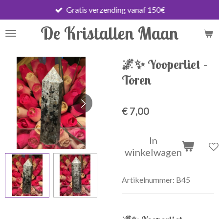
Gratis verzending vanaf 150€
Ga
direct
De Kristallen Maan
naar
de
hoofdinhoud
🌌✨ Yooperliet –
Toren
€ 7,00
In
winkelwagen
Artikelnummer:
B45