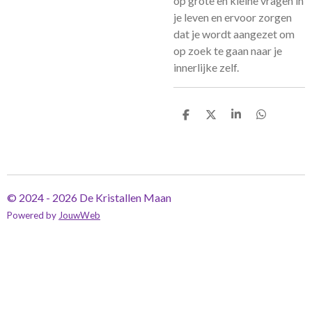
op grote en kleine vragen in
je leven en ervoor zorgen
dat je wordt aangezet om
op zoek te gaan naar je
innerlijke zelf.
D
D
S
D
e
e
h
e
l
e
a
l
e
l
r
e
n
e
n
© 2024 - 2026 De Kristallen Maan
Powered by
JouwWeb