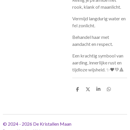
rook, klank of maanlicht.
Vermijd langdurig water en
fel zonlicht.
Behandel haar met
aandacht en respect.
Een krachtig symbool van
aarding, innerlijke rust en
tijdloze wijsheid. ✨🖤💚🔺
D
D
S
D
e
e
h
e
l
e
a
l
e
l
r
e
n
e
n
© 2024 - 2026 De Kristallen Maan