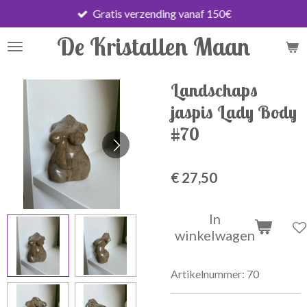
Gratis verzending vanaf 150€
Ga
direct
De Kristallen Maan
naar
de
hoofdinhoud
Landschaps
jaspis Lady Body
#70
€ 27,50
In
winkelwagen
Artikelnummer:
70