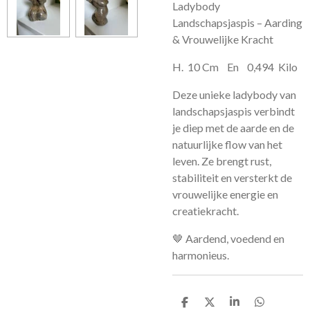
Ladybody
Landschapsjaspis – Aarding
& Vrouwelijke Kracht
H. 10 Cm En 0,494 Kilo
Deze unieke ladybody van
landschapsjaspis verbindt
je diep met de aarde en de
natuurlijke flow van het
leven. Ze brengt rust,
stabiliteit en versterkt de
vrouwelijke energie en
creatiekracht.
🤎 Aardend, voedend en
harmonieus.
D
D
S
D