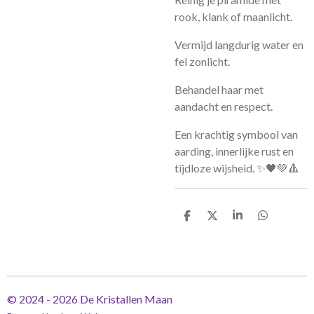
rook, klank of maanlicht.
Vermijd langdurig water en
fel zonlicht.
Behandel haar met
aandacht en respect.
Een krachtig symbool van
aarding, innerlijke rust en
tijdloze wijsheid. ✨🖤💚🔺
D
D
S
D
e
e
h
e
l
e
a
l
e
l
r
e
n
e
n
© 2024 - 2026 De Kristallen Maan