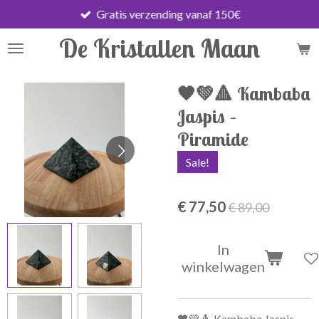
Gratis verzending vanaf 150€
Ga
direct
De Kristallen Maan
naar
de
hoofdinhoud
🖤💚🔺 Kambaba
Jaspis –
Piramide
Sale!
€ 77,50
€ 89,00
In
winkelwagen
🖤💚🔺 Kambaba Jaspis –