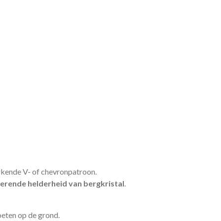
erkende V- of chevronpatroon.
verende helderheid van bergkristal
.
oeten op de grond.