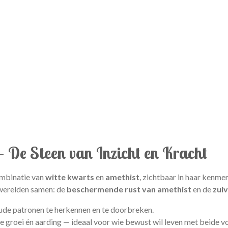
– De Steen van Inzicht en Kracht
ombinatie van
witte kwarts
en
amethist
, zichtbaar in haar kenm
 werelden samen: de
beschermende rust van amethist
en de
zui
 oude patronen te herkennen en te doorbreken.
e groei én aarding — ideaal voor wie bewust wil leven met beide v