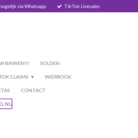
mogelijk via Whatsapp
TikTok Livesales
W BINNEN!!!
SOLDEN
TOK CLAIMS
WIERROOK
KTAS
CONTACT
EL NU