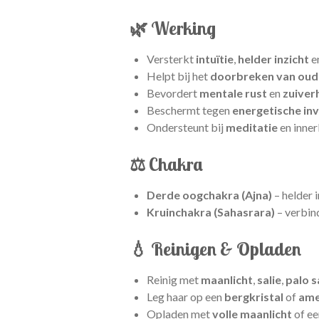
🌿
Werking
Versterkt
intuïtie
,
helder inzicht
e
Helpt bij het
doorbreken van oud
Bevordert
mentale rust
en
zuiver
Beschermt tegen
energetische in
Ondersteunt bij
meditatie
en inner
⚖️
Chakra
Derde oogchakra (Ajna)
– helder i
Kruinchakra (Sahasrara)
– verbin
💧
Reinigen & Opladen
Reinig met
maanlicht
,
salie
,
palo 
Leg haar op een
bergkristal
of
ame
Opladen met
volle maanlicht
of ee