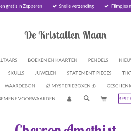
en gratis in Zepperen
Snelle verzending
Filmpjes 
De Kristallen Maan
ALTAARS
BOEKEN EN KAARTEN
PENDELS
NIEU
SKULLS
JUWELEN
STATEMENT PIECES
TIK
WAARDEBON
🎁 MYSTERIEBOXEN 🎁
GESCHEN
GEMENE VOORWAARDEN
BEST
Chevron Amethist