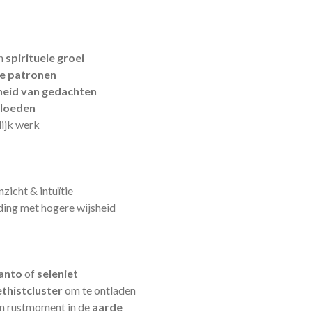
n
spirituele groei
e patronen
heid van gedachten
vloeden
lijk werk
nzicht & intuïtie
ding met hogere wijsheid
santo
of
seleniet
thistcluster
om te ontladen
n rustmoment in de
aarde