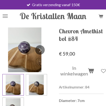
Gratis verzending vanaf 150€
Ga
direct
De Kristallen Maan
naar
de
hoofdinhoud
Chevron Amethist
bol #84
€ 59,00
In
winkelwagen
Artikelnummer:
84
Diameter: 7cm