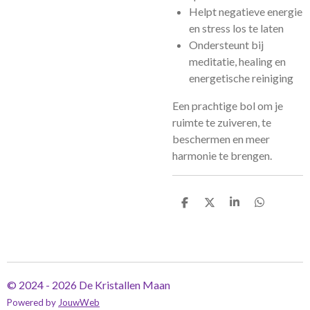
Helpt negatieve energie
en stress los te laten
Ondersteunt bij
meditatie, healing en
energetische reiniging
Een prachtige bol om je
ruimte te zuiveren, te
beschermen en meer
harmonie te brengen.
D
D
S
D
e
e
h
e
l
e
a
l
e
l
r
e
n
e
n
© 2024 - 2026 De Kristallen Maan
Powered by
JouwWeb