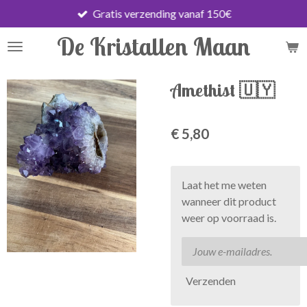
Gratis verzending vanaf 150€
Ga
direct
De Kristallen Maan
naar
de
hoofdinhoud
Amethist 🇺🇾
€ 5,80
Laat het me weten
wanneer dit product
weer op voorraad is.
Verzenden