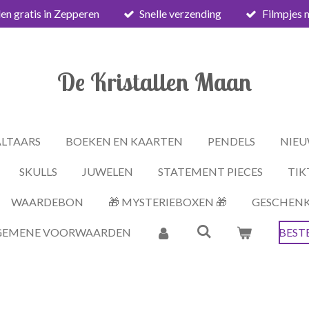
en gratis in Zepperen
Snelle verzending
Filmpjes 
De Kristallen Maan
ALTAARS
BOEKEN EN KAARTEN
PENDELS
NIEU
SKULLS
JUWELEN
STATEMENT PIECES
TIK
WAARDEBON
🎁 MYSTERIEBOXEN 🎁
GESCHEN
GEMENE VOORWAARDEN
BEST