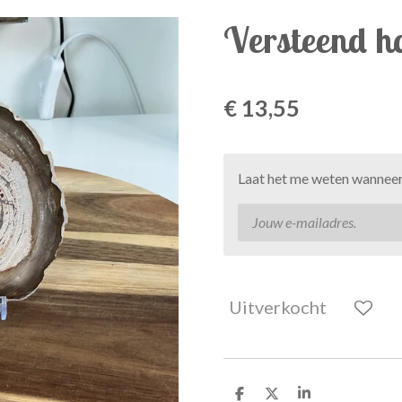
Versteend h
€ 13,55
Laat het me weten wanneer 
Uitverkocht
D
D
S