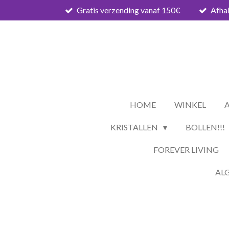
Gratis verzending vanaf 150€
Afhal
Ga
direct
naar
de
hoofdinhoud
HOME
WINKEL
KRISTALLEN
BOLLEN!!!
FOREVER LIVING
AL