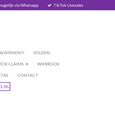
mogelijk via Whatsapp
TikTok Livesales
W BINNEN!!!
SOLDEN
TOK CLAIMS
WIERROOK
KTAS
CONTACT
EL NU