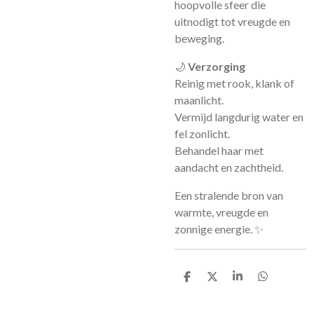
hoopvolle sfeer die
uitnodigt tot vreugde en
beweging.
🌙
Verzorging
Reinig met rook, klank of
maanlicht.
Vermijd langdurig water en
fel zonlicht.
Behandel haar met
aandacht en zachtheid.
Een stralende bron van
warmte, vreugde en
zonnige energie. ✨
D
D
S
D
e
e
h
e
l
e
a
l