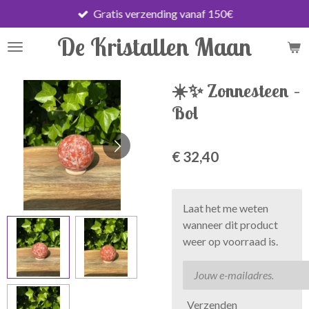
Gratis verzending vanaf 150€
Ga
direct
De Kristallen Maan
naar
de
hoofdinhoud
☀️✨ Zonnesteen –
Bol
€ 32,40
Laat het me weten
wanneer dit product
weer op voorraad is.
Verzenden