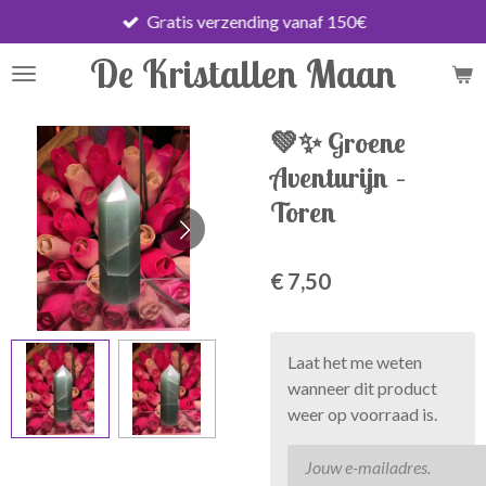
Gratis verzending vanaf 150€
Ga
direct
De Kristallen Maan
naar
de
hoofdinhoud
💚✨ Groene
Aventurijn –
Toren
€ 7,50
Laat het me weten
wanneer dit product
weer op voorraad is.