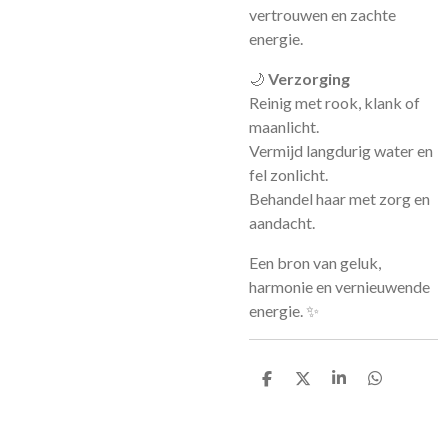
vertrouwen en zachte
energie.
🌙
Verzorging
Reinig met rook, klank of
maanlicht.
Vermijd langdurig water en
fel zonlicht.
Behandel haar met zorg en
aandacht.
Een bron van geluk,
harmonie en vernieuwende
energie. ✨
D
D
S
D
e
e
h
e
l
e
a
l
e
l
r
e