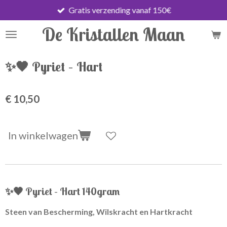
Gratis verzending vanaf 150€
Ga
direct
De Kristallen Maan
naar
de
hoofdinhoud
✨🖤 Pyriet – Hart
€ 10,50
In winkelwagen
✨🖤
Pyriet – Hart 140gram
Steen van Bescherming, Wilskracht en Hartkracht