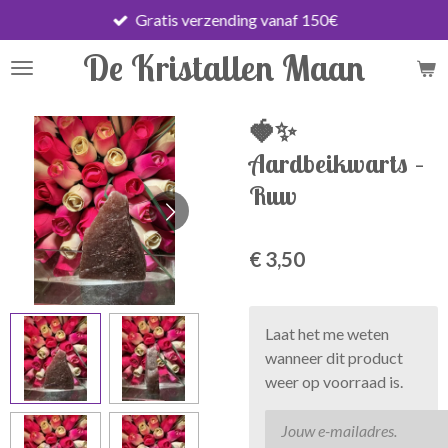
Gratis verzending vanaf 150€
Ga
direct
De Kristallen Maan
naar
de
hoofdinhoud
🍓✨
Aardbeikwarts –
Ruw
€ 3,50
Laat het me weten
wanneer dit product
weer op voorraad is.