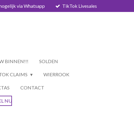
mogelijk via Whatsapp
TikTok Livesales
W BINNEN!!!
SOLDEN
TOK CLAIMS
WIERROOK
KTAS
CONTACT
EL NU