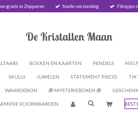
en gratis in Zepperen
Snelle verzending
Filmpjes 
De Kristallen Maan
ALTAARS
BOEKEN EN KAARTEN
PENDELS
NIEU
SKULLS
JUWELEN
STATEMENT PIECES
TIK
WAARDEBON
🎁 MYSTERIEBOXEN 🎁
GESCHEN
GEMENE VOORWAARDEN
BEST