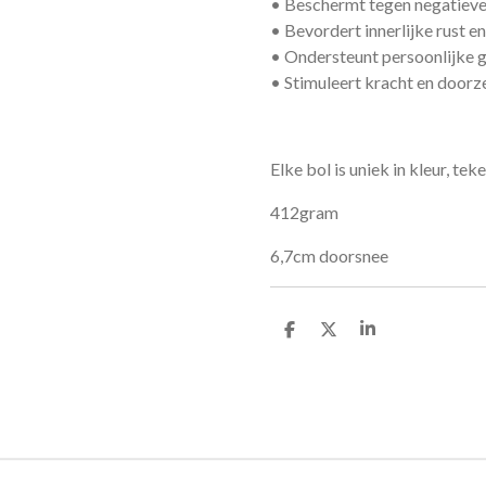
• Beschermt tegen negatieve
• Bevordert innerlijke rust e
• Ondersteunt persoonlijke g
• Stimuleert kracht en door
Elke bol is uniek in kleur, te
412gram
6,7cm doorsnee
D
D
S
e
e
h
l
e
a
e
l
r
n
e