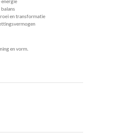
 energie
n balans
roei en transformatie
zettingsvermogen
kening en vorm.