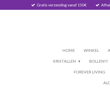
Gratis verzending vanaf 150€
Afhal
Ga
direct
naar
de
hoofdinhoud
HOME
WINKEL
KRISTALLEN
BOLLEN!!!
FOREVER LIVING
AL