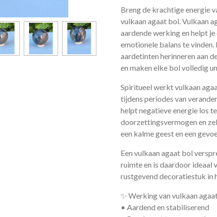
Breng de krachtige energie v
vulkaan agaat bol. Vulkaan a
aardende werking en helpt je o
emotionele balans te vinden.
aardetinten herinneren aan d
en maken elke bol volledig un
Spiritueel werkt vulkaan ag
tijdens periodes van verander
helpt negatieve energie los t
doorzettingsvermogen en zel
een kalme geest en een gevoe
Een vulkaan agaat bol verspre
ruimte en is daardoor ideaal v
rustgevend decoratiestuk in h
✨ Werking van vulkaan agaat
• Aardend en stabiliserend