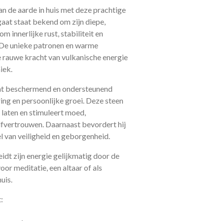
an de aarde in huis met deze prachtige
gaat staat bekend om zijn diepe,
m innerlijke rust, stabiliteit en
 De unieke patronen en warme
e rauwe kracht van vulkanische energie
iek.
aat beschermend en ondersteunend
ing en persoonlijke groei. Deze steen
e laten en stimuleert moed,
fvertrouwen. Daarnaast bevordert hij
l van veiligheid en geborgenheid.
idt zijn energie gelijkmatig door de
oor meditatie, een altaar of als
uis.
: