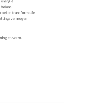
 energie
n balans
roei en transformatie
zettingsvermogen
kening en vorm.