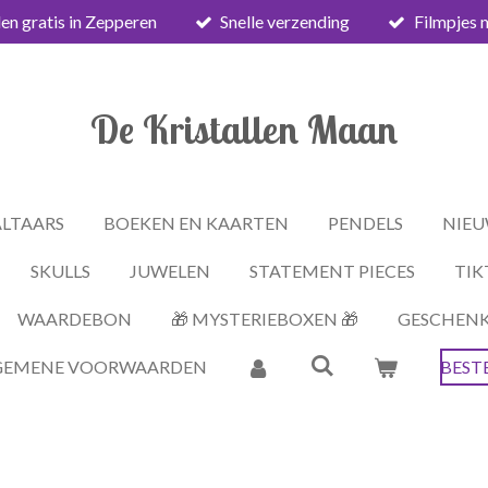
en gratis in Zepperen
Snelle verzending
Filmpjes 
De Kristallen Maan
ALTAARS
BOEKEN EN KAARTEN
PENDELS
NIEU
SKULLS
JUWELEN
STATEMENT PIECES
TIK
WAARDEBON
🎁 MYSTERIEBOXEN 🎁
GESCHEN
GEMENE VOORWAARDEN
BEST