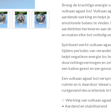
Breng de krachtige energie v
vulkaan agaat bol. Vulkaan a
aardende werking en helpt je o
emotionele balans te vinden.
aardetinten herinneren aan d
en maken elke bol volledig un
Spiritueel werkt vulkaan ag
tijdens periodes van verander
helpt negatieve energie los t
doorzettingsvermogen en zel
een kalme geest en een gevoe
Een vulkaan agaat bol verspre
ruimte en is daardoor ideaal v
rustgevend decoratiestuk in h
✨ Werking van vulkaan agaat
• Aardend en stabiliserend