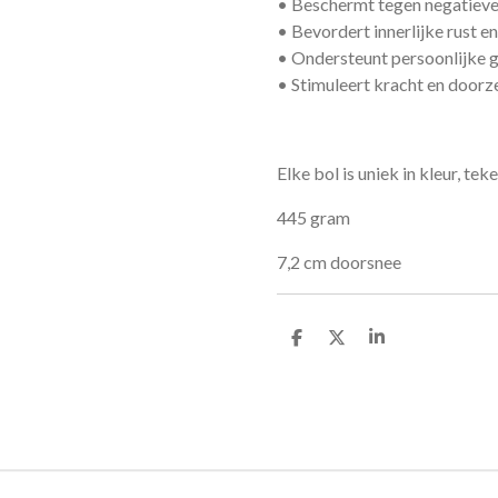
• Beschermt tegen negatieve
• Bevordert innerlijke rust e
• Ondersteunt persoonlijke g
• Stimuleert kracht en door
Elke bol is uniek in kleur, te
445 gram
7,2 cm doorsnee
D
D
S
e
e
h
l
e
a
e
l
r
n
e