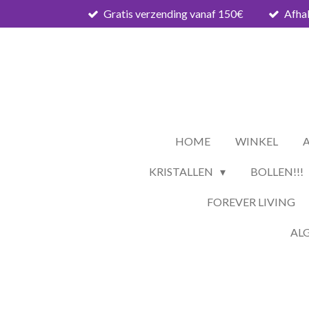
Gratis verzending vanaf 150€
Afhal
Ga
direct
naar
de
hoofdinhoud
HOME
WINKEL
KRISTALLEN
BOLLEN!!!
FOREVER LIVING
AL