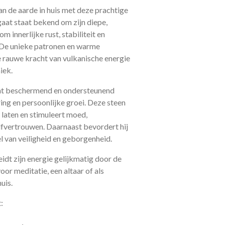
an de aarde in huis met deze prachtige
gaat staat bekend om zijn diepe,
m innerlijke rust, stabiliteit en
 De unieke patronen en warme
e rauwe kracht van vulkanische energie
iek.
aat beschermend en ondersteunend
ing en persoonlijke groei. Deze steen
e laten en stimuleert moed,
fvertrouwen. Daarnaast bevordert hij
l van veiligheid en geborgenheid.
idt zijn energie gelijkmatig door de
oor meditatie, een altaar of als
uis.
: