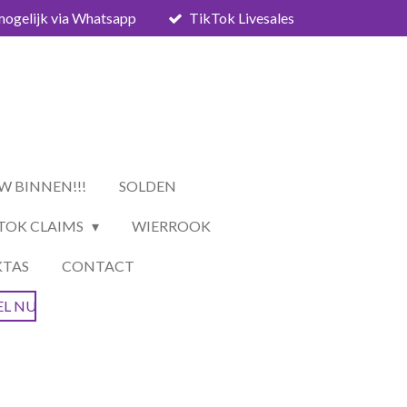
mogelijk via Whatsapp
TikTok Livesales
W BINNEN!!!
SOLDEN
TOK CLAIMS
WIERROOK
KTAS
CONTACT
EL NU