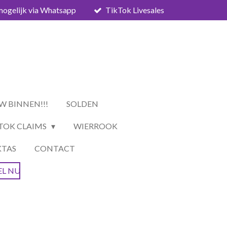
mogelijk via Whatsapp
TikTok Livesales
W BINNEN!!!
SOLDEN
TOK CLAIMS
WIERROOK
KTAS
CONTACT
EL NU