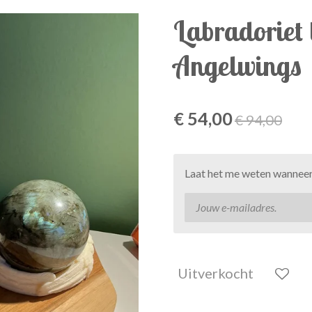
Labradoriet 
Angelwings
€ 54,00
€ 94,00
Laat het me weten wanneer 
Uitverkocht