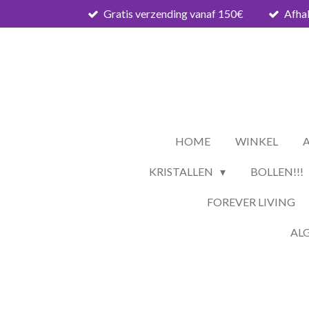
Gratis verzending vanaf 150€
Afhal
Ga
direct
naar
de
hoofdinhoud
HOME
WINKEL
KRISTALLEN
BOLLEN!!!
FOREVER LIVING
AL