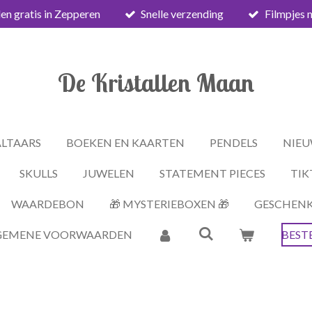
en gratis in Zepperen
Snelle verzending
Filmpjes 
De Kristallen Maan
ALTAARS
BOEKEN EN KAARTEN
PENDELS
NIEU
SKULLS
JUWELEN
STATEMENT PIECES
TIK
WAARDEBON
🎁 MYSTERIEBOXEN 🎁
GESCHEN
GEMENE VOORWAARDEN
BEST