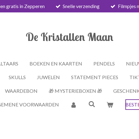
en gratis in Zepperen
Snelle verzending
Filmpjes 
De Kristallen Maan
ALTAARS
BOEKEN EN KAARTEN
PENDELS
NIEU
SKULLS
JUWELEN
STATEMENT PIECES
TIK
WAARDEBON
🎁 MYSTERIEBOXEN 🎁
GESCHEN
GEMENE VOORWAARDEN
BEST