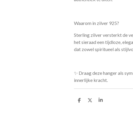
Waarom in zilver 925?
Sterling zilver versterkt de v
het sieraad een tijdloze, eleg
dat zowel spiritueel als stijlvol
✨ Draag deze hanger als symb
innerlijke kracht.
D
D
S
e
e
h
l
e
a
e
l
r
n
e