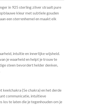
ger in 925 sterling zilver straalt pure
diepblauwe kleur met subtiele gouden
n aan een sterrenhemel en maakt elk
arheid, intuïtie en innerlijke wijsheid.
van je waarheid en helpt je trouw te
htige steen bevordert helder denken,
.
et keelchakra (5e chakra) en het derde
unt communicatie, intuïtieve
 los te laten die je tegenhouden om je