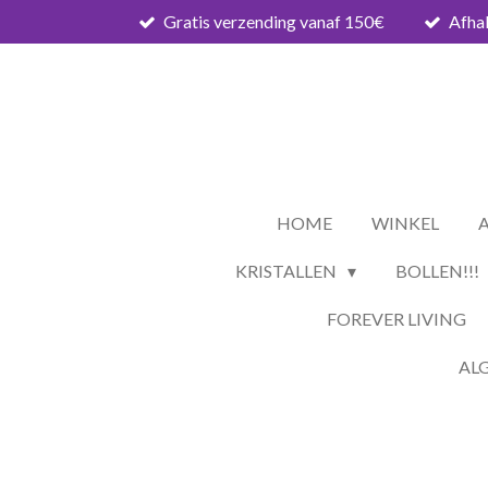
Gratis verzending vanaf 150€
Afhal
Ga
direct
naar
de
hoofdinhoud
HOME
WINKEL
KRISTALLEN
BOLLEN!!!
FOREVER LIVING
AL