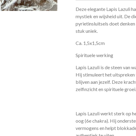
Deze elegante Lapis Lazuli han
mystiek en wijsheid uit. De 
pyrietinsluitsels doet denke
stuk uniek.
Ca. 1,5x1,5cm
Spirituele werking
Lapis Lazuli is de steen van wa
Hij stimuleert het uitspreken 
blijven aan jezelf. Deze krac
zelfinzicht en spirituele groei
Lapis Lazuli werkt sterk op h
oog (6e chakra). Hij onderste
vermogens en helpt blokkades
authentiek te uiten.