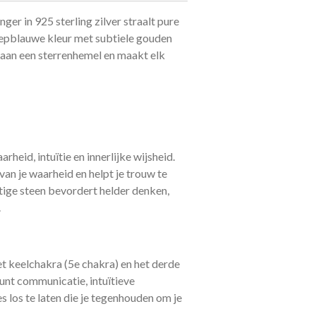
ger in 925 sterling zilver straalt pure
diepblauwe kleur met subtiele gouden
n aan een sterrenhemel en maakt elk
arheid, intuïtie en innerlijke wijsheid.
van je waarheid en helpt je trouw te
htige steen bevordert helder denken,
.
et keelchakra (5e chakra) en het derde
unt communicatie, intuïtieve
 los te laten die je tegenhouden om je