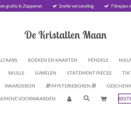
en gratis in Zepperen
Snelle verzending
Filmpjes 
De Kristallen Maan
ALTAARS
BOEKEN EN KAARTEN
PENDELS
NIEU
SKULLS
JUWELEN
STATEMENT PIECES
TIK
WAARDEBON
🎁 MYSTERIEBOXEN 🎁
GESCHEN
GEMENE VOORWAARDEN
BEST