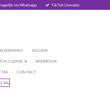
mogelijk via Whatsapp
TikTok Livesales
W BINNEN!!!
SOLDEN
TOK CLAIMS
WIERROOK
KTAS
CONTACT
EL NU