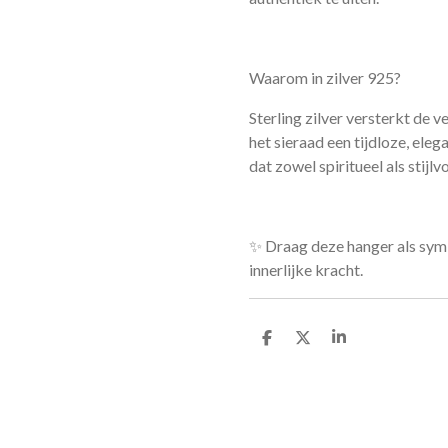
Waarom in zilver 925?
Sterling zilver versterkt de v
het sieraad een tijdloze, eleg
dat zowel spiritueel als stijlvol
✨ Draag deze hanger als symb
innerlijke kracht.
D
D
S
e
e
h
l
e
a
e
l
r
n
e