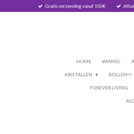
Gratis verzending vanaf 150€
Afhal
Ga
direct
naar
de
hoofdinhoud
HOME
WINKEL
KRISTALLEN
BOLLEN!!!
FOREVER LIVING
AL