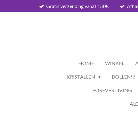
Gratis verzending vanaf 150€
Afhal
Ga
direct
naar
de
hoofdinhoud
HOME
WINKEL
KRISTALLEN
BOLLEN!!!
FOREVER LIVING
AL