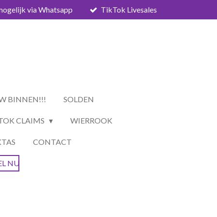
mogelijk via Whatsapp
TikTok Livesales
W BINNEN!!!
SOLDEN
TOK CLAIMS
WIERROOK
KTAS
CONTACT
EL NU