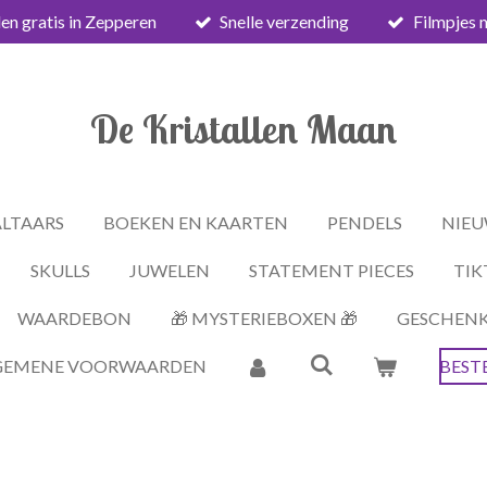
en gratis in Zepperen
Snelle verzending
Filmpjes 
De Kristallen Maan
ALTAARS
BOEKEN EN KAARTEN
PENDELS
NIEU
SKULLS
JUWELEN
STATEMENT PIECES
TIK
WAARDEBON
🎁 MYSTERIEBOXEN 🎁
GESCHEN
GEMENE VOORWAARDEN
BEST