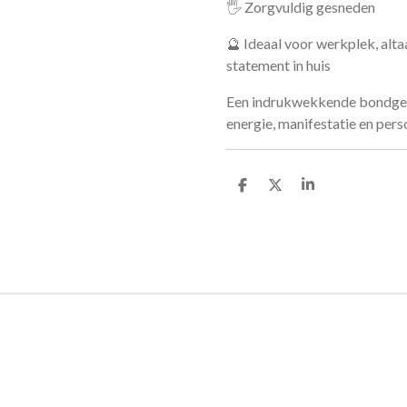
🖐️ Zorgvuldig gesneden
🔮 Ideaal voor werkplek, altaa
statement in huis
Een indrukwekkende bondge
energie, manifestatie en pers
D
D
S
e
e
h
l
e
a
e
l
r
n
e