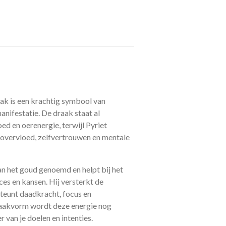
ak is een krachtig symbool van
nifestatie. De draak staat al
d en oerenergie, terwijl Pyriet
 overvloed, zelfvertrouwen en mentale
an het goud genoemd en helpt bij het
es en kansen. Hij versterkt de
teunt daadkracht, focus en
aakvorm wordt deze energie nog
 van je doelen en intenties.