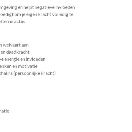
mgeving en helpt negatieve invloeden
nmoedigt om je eigen kracht volledig te
en in actie.
n welvaart aan
 en daadkracht
e energie en invloeden
denken en motivatie
hakra (persoonlijke kracht)
matie