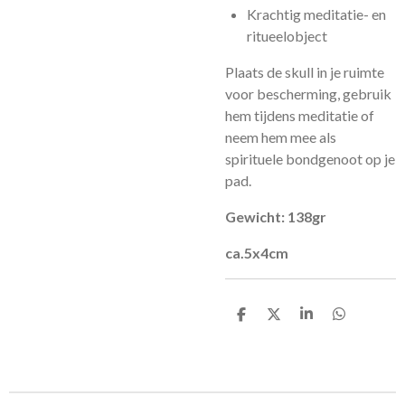
Krachtig meditatie- en
ritueelobject
Plaats de skull in je ruimte
voor bescherming, gebruik
hem tijdens meditatie of
neem hem mee als
spirituele bondgenoot op je
pad.
Gewicht: 138gr
ca.5x4cm
D
D
S
D
e
e
h
e
l
e
a
l
e
l
r
e
n
e
n