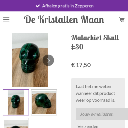
Afhalen gratis in Zepperen
Ga
direct
De Kristallen Maan
naar
de
hoofdinhoud
Malachiet Skull
#30
€ 17,50
Laat het me weten
wanneer dit product
weer op voorraad is.
Verzenden