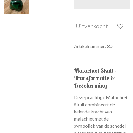
Uitverkocht
Artikelnummer:
30
Malachiet Skull –
Transformatie &
Bescherming
Deze prachtige
Malachiet
Skull
combineert de
helende kracht van
malachiet met de
symboliek van de schedel
als wijsheid en bewustzijn.