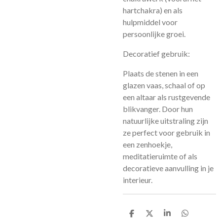
hartchakra) en als
hulpmiddel voor
persoonlijke groei.
Decoratief gebruik:
Plaats de stenen in een
glazen vaas, schaal of op
een altaar als rustgevende
blikvanger. Door hun
natuurlijke uitstraling zijn
ze perfect voor gebruik in
een zenhoekje,
meditatieruimte of als
decoratieve aanvulling in je
interieur.
D
D
S
D