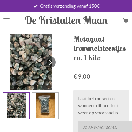
Gratis verzending vanaf 150€
Ga
direct
De Kristallen Maan
naar
de
hoofdinhoud
Mosagaat
trommelsteentjes
ca. 1 kilo
€ 9,00
Laat het me weten
wanneer dit product
weer op voorraad is.