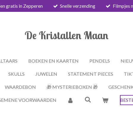
en gratis in Zepperen
Snelle verzending
Filmpjes 
De Kristallen Maan
ALTAARS
BOEKEN EN KAARTEN
PENDELS
NIEU
SKULLS
JUWELEN
STATEMENT PIECES
TIK
WAARDEBON
🎁 MYSTERIEBOXEN 🎁
GESCHEN
GEMENE VOORWAARDEN
BEST