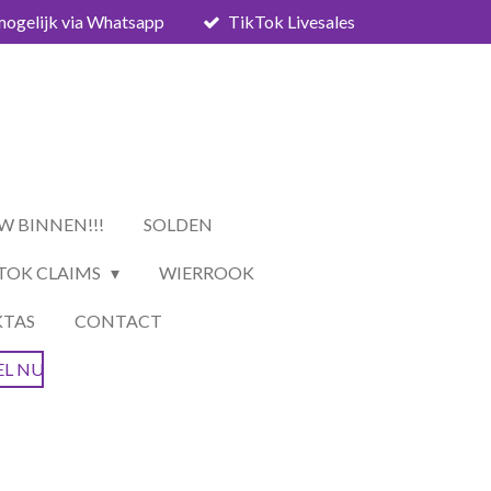
mogelijk via Whatsapp
TikTok Livesales
W BINNEN!!!
SOLDEN
TOK CLAIMS
WIERROOK
KTAS
CONTACT
EL NU