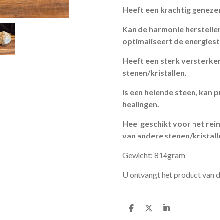
Heeft een krachtig geneze
Kan de harmonie herstellen
optimaliseert de energies
Heeft een sterk versterke
stenen/kristallen.
Is een helende steen, kan 
healingen.
Heel geschikt voor het rei
van andere stenen/kristall
Gewicht: 814gram
U ontvangt het product van d
D
D
S
e
e
h