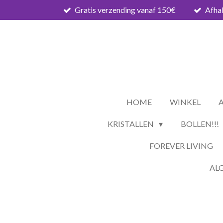
Gratis verzending vanaf 150€
Afhal
Ga
direct
naar
de
hoofdinhoud
HOME
WINKEL
KRISTALLEN
BOLLEN!!!
FOREVER LIVING
AL