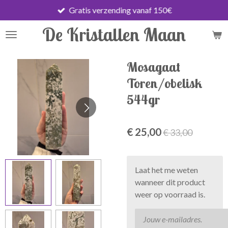
Gratis verzending vanaf 150€
Ga
direct
De Kristallen Maan
naar
de
hoofdinhoud
Mosagaat
Toren/obelisk
544gr
€ 25,00
€ 33,00
Laat het me weten
wanneer dit product
weer op voorraad is.