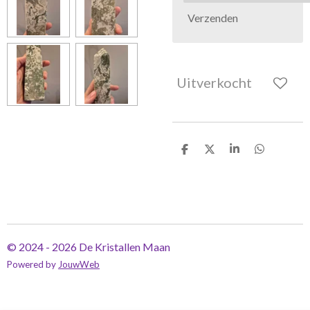
Verzenden
Uitverkocht
D
D
S
D
e
e
h
e
l
e
a
l
e
l
r
e
n
e
n
© 2024 - 2026 De Kristallen Maan
Powered by
JouwWeb