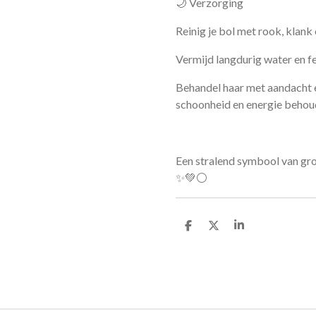
🌙 Verzorging
Reinig je bol met rook, klank 
Vermijd langdurig water en fe
Behandel haar met aandacht e
schoonheid en energie behoud
Een stralend symbool van gro
✨💚⚪
D
D
S
e
e
h
l
e
a
e
l
r
n
e