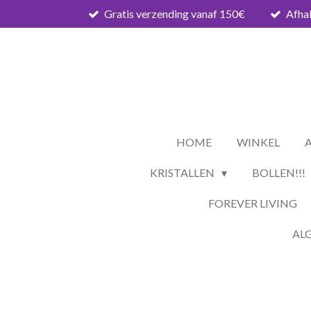
Gratis verzending vanaf 150€
Afhal
Ga
direct
naar
de
hoofdinhoud
HOME
WINKEL
KRISTALLEN
BOLLEN!!!
FOREVER LIVING
AL