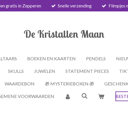
en gratis in Zepperen
Snelle verzending
Filmpjes 
De Kristallen Maan
ALTAARS
BOEKEN EN KAARTEN
PENDELS
NIEU
SKULLS
JUWELEN
STATEMENT PIECES
TIK
WAARDEBON
🎁 MYSTERIEBOXEN 🎁
GESCHEN
GEMENE VOORWAARDEN
BEST