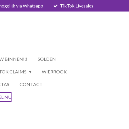
mogelijk via Whatsapp
TikTok Livesales
W BINNEN!!!
SOLDEN
TOK CLAIMS
WIERROOK
KTAS
CONTACT
EL NU