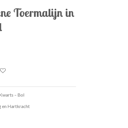
e Toermalijn in
l
Kwarts – Bol
g en Hartkracht