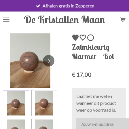
Afhalen gratis in Zepperen
Ga
direct
De Kristallen Maan
naar
de
hoofdinhoud
🧡🤍⚪
Zalmkleurig
Marmer – Bol
€ 17,00
Laat het me weten
wanneer dit product
weer op voorraad is.