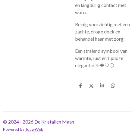
en langdurig contact met
water.
Reinig voorzichtig met een
zachte, droge doek en
behandel haar met zorg.
Een stralend symbool van
warmte, rust en tijdloze
elegantie. ✨🧡🤍⚪
D
D
S
D
e
e
h
e
l
e
a
l
e
l
r
e
n
e
n
© 2024 - 2026 De Kristallen Maan
Powered by
JouwWeb