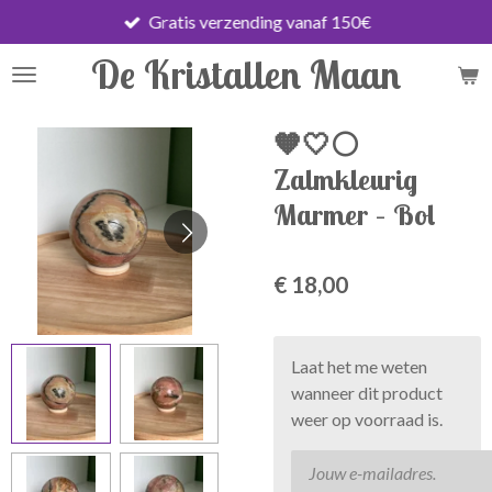
Gratis verzending vanaf 150€
Ga
direct
De Kristallen Maan
naar
de
hoofdinhoud
🧡🤍⚪
Zalmkleurig
Marmer – Bol
€ 18,00
Laat het me weten
wanneer dit product
weer op voorraad is.