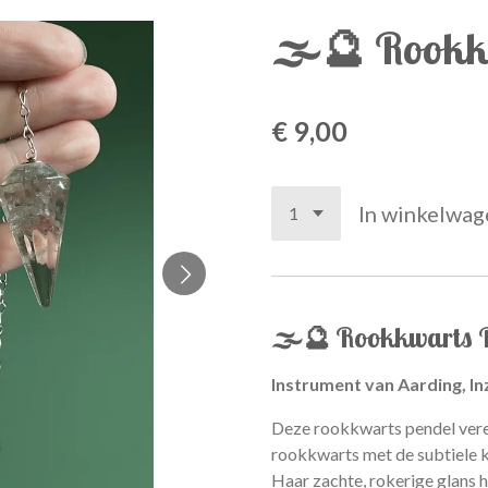
🌫️🔮 Rookk
€ 9,00
In winkelwag
🌫️🔮
Rookkwarts 
Instrument van Aarding, Inz
Deze rookkwarts pendel vere
rookkwarts met de subtiele ku
Haar zachte, rokerige glans h