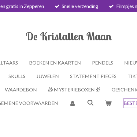
en gratis in Zepperen
Snelle verzending
Filmpjes 
De Kristallen Maan
ALTAARS
BOEKEN EN KAARTEN
PENDELS
NIEU
SKULLS
JUWELEN
STATEMENT PIECES
TIK
WAARDEBON
🎁 MYSTERIEBOXEN 🎁
GESCHEN
GEMENE VOORWAARDEN
BEST