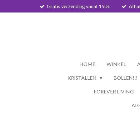
Gratis verzending vanaf 150€
Afhal
Ga
direct
naar
de
hoofdinhoud
HOME
WINKEL
KRISTALLEN
BOLLEN!!!
FOREVER LIVING
AL