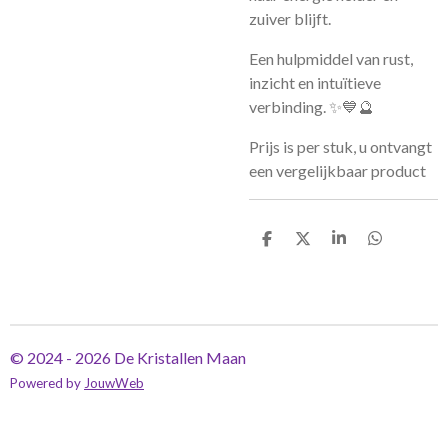
zuiver blijft.
Een hulpmiddel van rust,
inzicht en intuïtieve
verbinding. ✨💙🔮
Prijs is per stuk, u ontvangt
een vergelijkbaar product
D
D
S
D
e
e
h
e
l
e
a
l
e
l
r
e
n
e
n
© 2024 - 2026 De Kristallen Maan
Powered by
JouwWeb