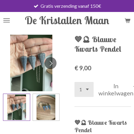
Gratis verzending vanaf 150€
Ga
direct
De Kristallen Maan
naar
de
hoofdinhoud
💙🔮 Blauwe
Kwarts Pendel
€ 9,00
In
winkelwagen
💙🔮
Blauwe Kwarts
Pendel