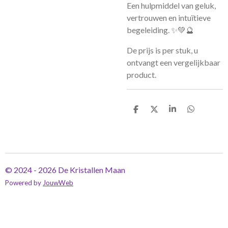
Een hulpmiddel van geluk,
vertrouwen en intuïtieve
begeleiding. ✨💚🔮
De prijs is per stuk, u
ontvangt een vergelijkbaar
product.
D
D
S
D
e
e
h
e
l
e
a
l
e
l
r
e
n
e
n
© 2024 - 2026 De Kristallen Maan
Powered by
JouwWeb