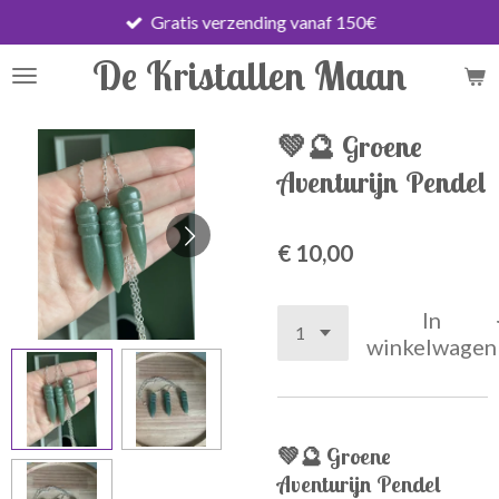
Gratis verzending vanaf 150€
Ga
direct
De Kristallen Maan
naar
de
hoofdinhoud
💚🔮 Groene
Aventurijn Pendel
€ 10,00
In
winkelwagen
💚🔮
Groene
Aventurijn Pendel