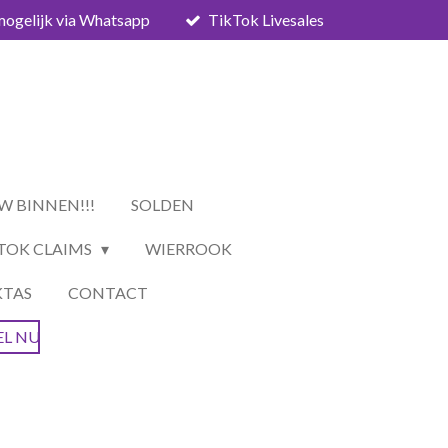
mogelijk via Whatsapp
TikTok Livesales
W BINNEN!!!
SOLDEN
TOK CLAIMS
WIERROOK
KTAS
CONTACT
EL NU