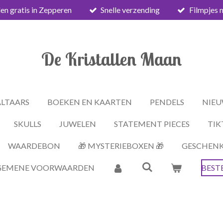
en gratis in Zepperen
Snelle verzending
Filmpjes 
De Kristallen Maan
ALTAARS
BOEKEN EN KAARTEN
PENDELS
NIEU
SKULLS
JUWELEN
STATEMENT PIECES
TIK
WAARDEBON
🎁 MYSTERIEBOXEN 🎁
GESCHEN
GEMENE VOORWAARDEN
BEST