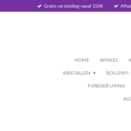
Gratis verzending vanaf 150€
Afhal
Ga
direct
naar
de
hoofdinhoud
HOME
WINKEL
KRISTALLEN
BOLLEN!!!
FOREVER LIVING
AL