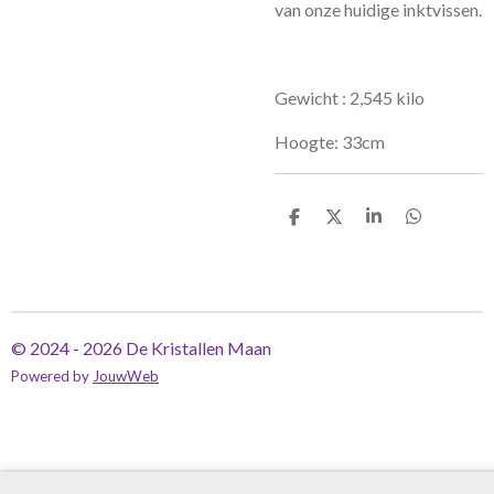
van onze huidige inktvissen.
Gewicht : 2,545 kilo
Hoogte: 33cm
D
D
S
D
e
e
h
e
l
e
a
l
e
l
r
e
n
e
n
© 2024 - 2026 De Kristallen Maan
Powered by
JouwWeb