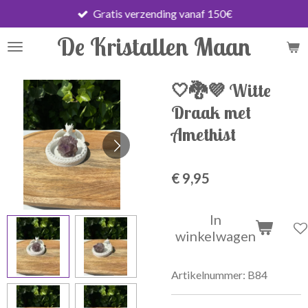
Gratis verzending vanaf 150€
Ga
direct
De Kristallen Maan
naar
de
hoofdinhoud
🤍🐉💜 Witte
Draak met
Amethist
€ 9,95
In
winkelwagen
Artikelnummer:
B84