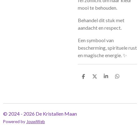
fel zonlicht om haar kleur
mooi te behouden.
Behandel dit stuk met
aandacht en respect.
Een symbool van
bescherming, spirituele rust
en magische energie. ✨
D
D
S
D
e
e
h
e
l
e
a
l
e
l
r
e
n
e
n
© 2024 - 2026 De Kristallen Maan
Powered by
JouwWeb