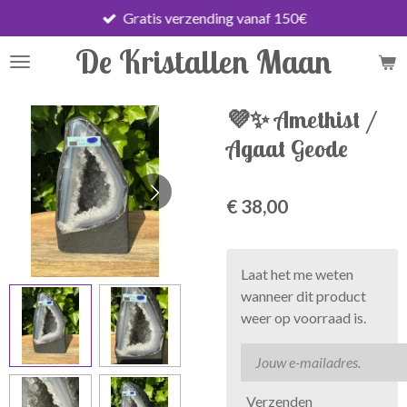
Gratis verzending vanaf 150€
Ga
direct
De Kristallen Maan
naar
de
hoofdinhoud
💜✨ Amethist /
Agaat Geode
€ 38,00
Laat het me weten
wanneer dit product
weer op voorraad is.
Verzenden