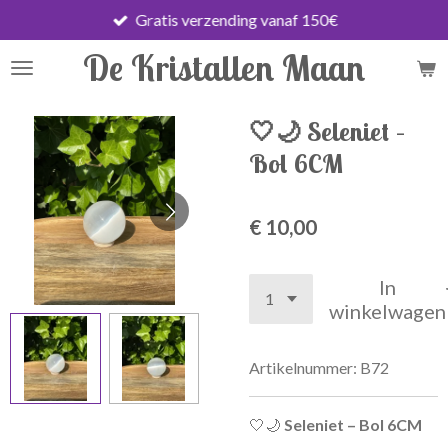
Gratis verzending vanaf 150€
Ga
direct
De Kristallen Maan
naar
de
hoofdinhoud
🤍🌙 Seleniet –
Bol 6CM
€ 10,00
In
winkelwagen
Artikelnummer:
B72
🤍🌙
Seleniet – Bol 6CM