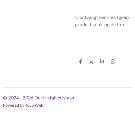
U ontvangt een soortgelijk
product zoals op de foto
D
D
S
D
e
e
h
e
l
e
a
l
e
l
r
e
n
e
n
© 2024 - 2026 De Kristallen Maan
Powered by
JouwWeb