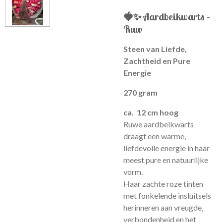
🍓✨
Aardbeikwarts –
Ruw
Steen van Liefde,
Zachtheid en Pure
Energie
270 gram
ca. 12 cm hoog
Ruwe aardbeikwarts
draagt een warme,
liefdevolle energie in haar
meest pure en natuurlijke
vorm.
Haar zachte roze tinten
met fonkelende insluitsels
herinneren aan vreugde,
verbondenheid en het