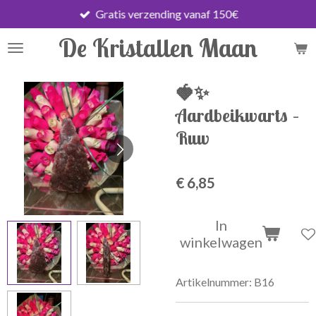
Gratis verzending vanaf 150€
Ga
direct
De Kristallen Maan
naar
de
hoofdinhoud
🍓✨
Aardbeikwarts –
Ruw
€ 6,85
In
winkelwagen
Artikelnummer:
B16