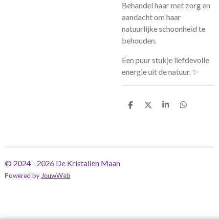
Behandel haar met zorg en
aandacht om haar
natuurlijke schoonheid te
behouden.
Een puur stukje liefdevolle
energie uit de natuur. ✨
D
D
S
D
e
e
h
e
l
e
a
l
e
l
r
e
n
e
n
© 2024 - 2026 De Kristallen Maan
Powered by
JouwWeb