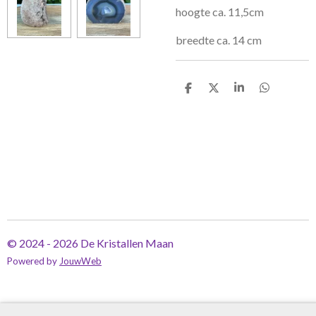
hoogte ca. 11,5cm
breedte ca. 14 cm
D
D
S
D
e
e
h
e
l
e
a
l
e
l
r
e
n
e
n
© 2024 - 2026 De Kristallen Maan
Powered by
JouwWeb