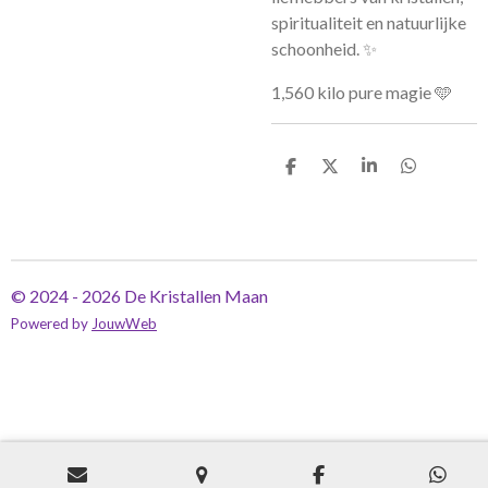
spiritualiteit en natuurlijke
schoonheid. ✨
1,560 kilo pure magie 🩵
D
D
S
D
e
e
h
e
l
e
a
l
e
l
r
e
n
e
n
© 2024 - 2026 De Kristallen Maan
Powered by
JouwWeb