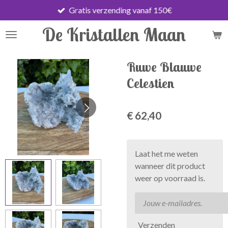
Gratis verzending vanaf 150€
Ga
direct
De Kristallen Maan
naar
de
hoofdinhoud
Ruwe Blauwe
Celestien
€ 62,40
Laat het me weten
wanneer dit product
weer op voorraad is.
Verzenden