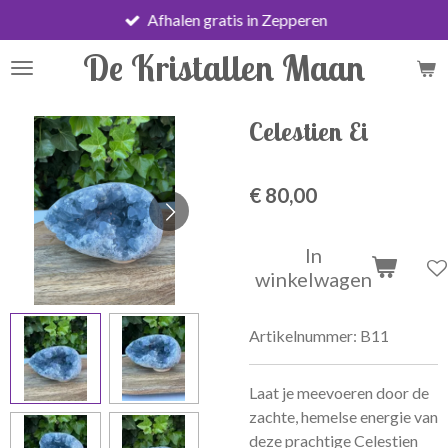
Afhalen gratis in Zepperen
Ga
direct
De Kristallen Maan
naar
de
hoofdinhoud
Celestien Ei
€ 80,00
In
winkelwagen
Artikelnummer:
B11
Laat je meevoeren door de
zachte, hemelse energie van
deze prachtige Celestien