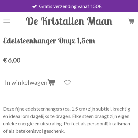
Gratis verzending vanaf 150€
Ga
direct
De Kristallen Maan
naar
de
hoofdinhoud
Edelsteenhanger Onyx 1,5cm
€ 6,00
In winkelwagen
Deze fijne edelsteenhangers (ca. 1,5 cm) zijn subtiel, krachtig
en ideaal om dagelijks te dragen. Elke steen draagt zijn eigen
unieke energie en uitstraling. Perfect als persoonlijk talisman
of als betekenisvol geschenk.