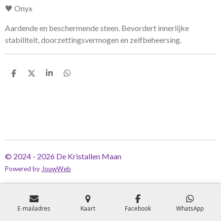
🖤 Onyx
Aardende en beschermende steen. Bevordert innerlijke
stabiliteit, doorzettingsvermogen en zelfbeheersing.
D
D
S
D
e
e
h
e
l
e
a
l
e
l
r
e
n
e
n
© 2024 - 2026 De Kristallen Maan
Powered by
JouwWeb
E-mailadres
Kaart
Facebook
WhatsApp