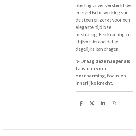
Sterling zilver versterkt de
energetische werking van
de steen en zorgt voor een
elegante, tijdloze
uitstraling. Een krachtig én
stijlvol sieraad dat je
dagelijks kan dragen.
✨ Draag deze hanger als
talisman voor
bescherming, focus en
innerlijke kracht.
D
D
S
D
e
e
h
e
l
e
a
l
e
l
r
e
n
e
n