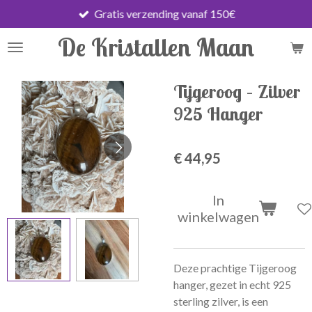
Gratis verzending vanaf 150€
Ga
direct
De Kristallen Maan
naar
de
hoofdinhoud
Tijgeroog – Zilver
925 Hanger
€ 44,95
In
winkelwagen
Deze prachtige Tijgeroog
hanger, gezet in echt 925
sterling zilver, is een