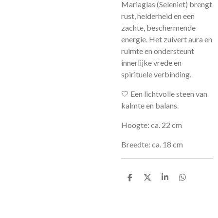
Mariaglas (Seleniet) brengt
rust, helderheid en een
zachte, beschermende
energie. Het zuivert aura en
ruimte en ondersteunt
innerlijke vrede en
spirituele verbinding.
🤍 Een lichtvolle steen van
kalmte en balans.
Hoogte: ca. 22 cm
Breedte: ca. 18 cm
D
D
S
D
e
e
h
e
l
e
a
l
e
l
r
e
n
e
n