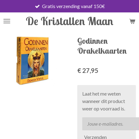
Gratis verzending vanaf 150€
Ga
direct
De Kristallen Maan
naar
de
hoofdinhoud
Godinnen
Orakelkaarten
€ 27,95
Laat het me weten
wanneer dit product
weer op voorraad is.
Verzenden